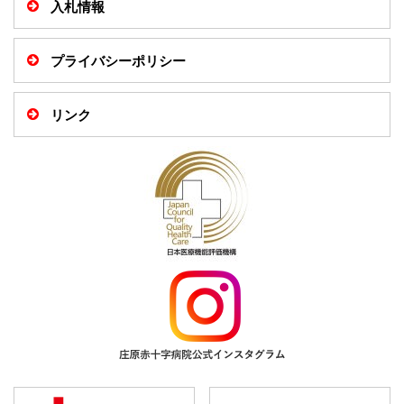
小児科
入札情報
外科
プライバシーポリシー
整形外科
リンク
脳神経外科
皮膚科
泌尿器科
産婦人科
眼科
耳鼻咽喉科