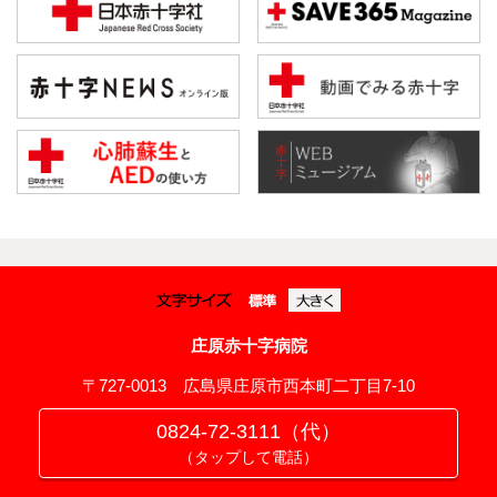
漢方・疼痛緩和科
麻酔科
ドック・健診
地域連携・相談
入退院支援センター
地域医療連携室
庄原赤十字病院
患者相談窓口
〒727-0013 広島県庄原市西本町二丁目7-10
その他
0824-72-3111（代）
赤十字講習・講演会等のお知らせ