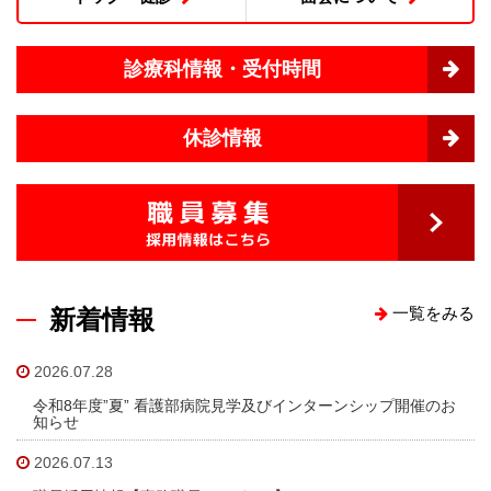
赤十字について
院内掲示
診療科情報・受付時間
経営指標（統計）
休診情報
カスタマーハラスメント基本方針
職員研修会
病院機能評価
新着情報
一覧をみる
広報誌『そよ風』
2026.07.28
プライバシーポリシー
令和8年度”夏” 看護部病院見学及びインターンシップ開催のお
知らせ
職員募集
2026.07.13