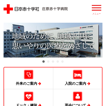
病院
院長あいさつ
基本理念
患者さまの権利
病院の概要
外来のご案内
入院のご案内
病院のあゆみ
病院の特徴
ドック・健診
面会について