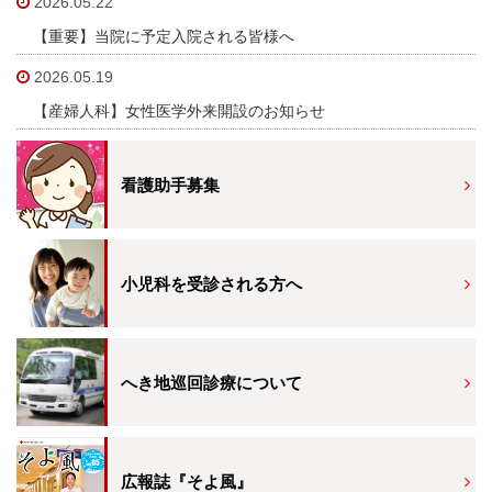
2026.05.22
臨床検査部門
【重要】当院に予定入院される皆様へ
2026.05.19
リハビリテーション
【産婦人科】女性医学外来開設のお知らせ
放射線科
看護助手募集
栄養課
臨床工学技術課
小児科を受診される方へ
訪問看護ステーション
医療安全推進室
へき地巡回診療について
診療
広報誌『そよ風』
外来のご案内