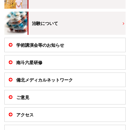
入院のご案内
治験について
小児科を受診される方へ
外来診療表
学術講演会等のお知らせ
休診案内
南斗六星研修
内科
備北メディカルネットワーク
循環器内科
ご意見
透析外科
アクセス
呼吸器内科