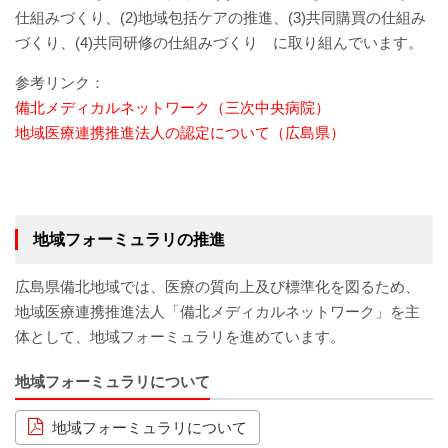
赤十字について
仕組みづくり、(2)地域包括ケアの推進、(3)共同購買の仕組み
づくり、(4)共同研修の仕組みづくり に取り組んでいます。
院内掲示
参考リンク：
備北メディカルネットワーク（三次中央病院）
経営指標（統計）
地域医療連携推進法人の認定について（広島県）
カスタマーハラスメント基本方針
職員研修会
地域フォーミュラリの推進
病院機能評価
広島県備北地域では、医療の質向上及び標準化を図るため、
地域医療連携推進法人「備北メディカルネットワーク」を主
広報誌『そよ風』
体として、地域フォーミュラリを進めています。
プライバシーポリシー
地域フォーミュラリについて
職員募集
地域フォーミュラリについて