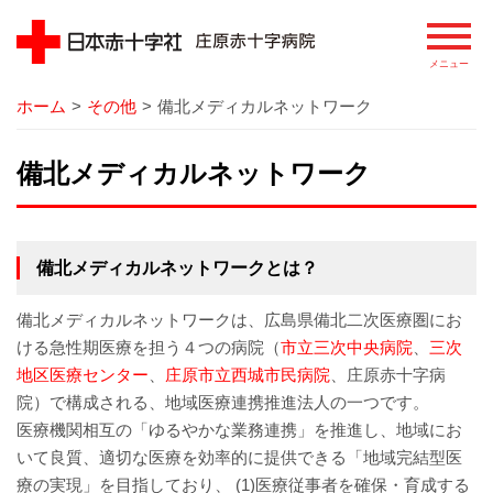
ホーム
>
その他
>
備北メディカルネットワーク
病院
備北メディカルネットワーク
院長あいさつ
基本理念
備北メディカルネットワークとは？
患者さまの権利
備北メディカルネットワークは、広島県備北二次医療圏にお
病院の概要
ける急性期医療を担う４つの病院（
市立三次中央病院
、
三次
地区医療センター
、
庄原市立西城市民病院
、庄原赤十字病
病院のあゆみ
院）で構成される、地域医療連携推進法人の一つです。
医療機関相互の「ゆるやかな業務連携」を推進し、地域にお
病院の特徴
いて良質、適切な医療を効率的に提供できる「地域完結型医
療の実現」を目指しており、 (1)医療従事者を確保・育成する