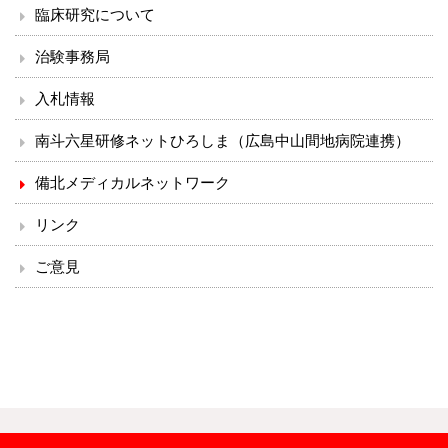
臨床研究について
入院のご案内
治験事務局
小児科を受診される方へ
入札情報
南斗六星研修ネットひろしま（広島中山間地病院連携）
外来診療表
備北メディカルネットワーク
休診案内
リンク
内科
ご意見
循環器内科
透析外科
呼吸器内科