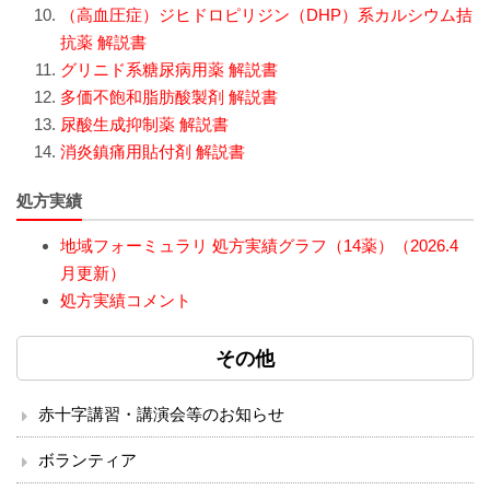
（高血圧症）ジヒドロピリジン（DHP）系カルシウム拮
臨床検査部門
抗薬 解説書
グリニド系糖尿病用薬 解説書
リハビリテーション
多価不飽和脂肪酸製剤 解説書
尿酸生成抑制薬 解説書
放射線科
消炎鎮痛用貼付剤 解説書
処方実績
栄養課
地域フォーミュラリ 処方実績グラフ（14薬）（2026.4
臨床工学技術課
月更新）
処方実績コメント
訪問看護ステーション
その他
医療安全推進室
赤十字講習・講演会等のお知らせ
診療
ボランティア
外来のご案内