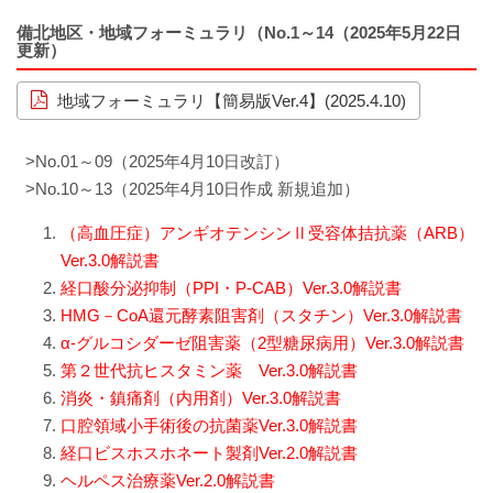
ソーシャルメディア・ガイドライン
備北地区・地域フォーミュラリ（No.1～14（2025年5月22日
更新）
施設
地域フォーミュラリ【簡易版Ver.4】(2025.4.10)
院内サービス施設
>No.01～09（2025年4月10日改訂）
>No.10～13（2025年4月10日作成 新規追加）
総合案内
（高血圧症）アンギオテンシンⅡ受容体拮抗薬（ARB）
アクセス
Ver.3.0解説書
経口酸分泌抑制（PPI・P-CAB）Ver.3.0解説書
院内案内図
HMG－CoA還元酵素阻害剤（スタチン）Ver.3.0解説書
α-グルコシダーゼ阻害薬（2型糖尿病⽤）Ver.3.0解説書
看護部
第２世代抗ヒスタミン薬 Ver.3.0解説書
消炎・鎮痛剤（内用剤）Ver.3.0解説書
医事課
口腔領域小手術後の抗菌薬Ver.3.0解説書
経口ビスホスホネート製剤Ver.2.0解説書
薬剤部
ヘルペス治療薬Ver.2.0解説書