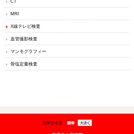
CT
漢方・疼痛緩和科
MRI
麻酔科
X線テレビ検査
ドック・健診
血管撮影検査
地域連携・相談
マンモグラフィー
骨塩定量検査
入退院支援センター
地域医療連携室
患者相談窓口
その他
赤十字講習・講演会等のお知らせ