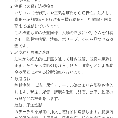
赤十字について
注腸（大腸）透視検査
バリウム（造影剤）や空気を肛門から逆行性に注入し、
院内掲示
直腸～S状結腸～下行結腸～横行結腸～上行結腸～回盲
部まで撮影していきます。
経営指標（統計）
この検査も胃の検査同様、大腸の粘膜にバリウムを付着
させ、隆起性病変、潰瘍、ポリープ、がんを見つける検
カスタマーハラスメント基本方針
査です。
経皮経肝的胆道造影
職員研修会
肋間から経皮的に肝臓を通して肝内胆管、胆嚢を穿刺し
ます。そこから造影剤を注入し結石、腫瘍などによる狭
病院機能評価
窄や閉塞に対する診断治療を行います。
尿路造影
広報誌『そよ風』
静脈注射、点滴、尿管カテーテル法により造影剤を注入
します。腎盂、尿管、膀胱を造影し結石、狭窄、腫瘍の
プライバシーポリシー
有無などの検査をします。
膀胱、尿道造影
職員募集
カテーテルを尿道に挿入し逆行的に造影します。膀胱内