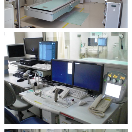
入院のご案内
小児科を受診される方へ
外来診療表
休診案内
内科
循環器内科
透析外科
呼吸器内科