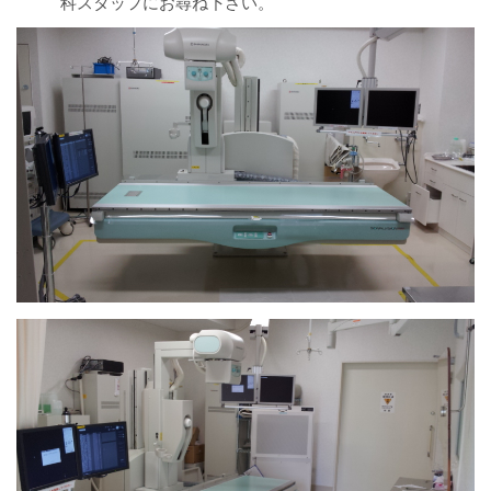
科スタッフにお尋ね下さい。
臨床検査部門
リハビリテーション
放射線科
栄養課
臨床工学技術課
訪問看護ステーション
医療安全推進室
診療
外来のご案内