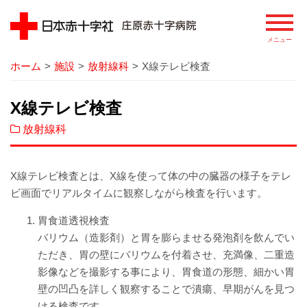
ホーム
>
施設
>
放射線科
>
X線テレビ検査
病院
X線テレビ検査
院長あいさつ
放射線科
基本理念
患者さまの権利
X線テレビ検査とは、X線を使って体の中の臓器の様子をテレ
ビ画面でリアルタイムに観察しながら検査を行います。
病院の概要
胃食道透視検査
バリウム（造影剤）と胃を膨らませる発泡剤を飲んでい
病院のあゆみ
ただき、胃の壁にバリウムを付着させ、充満像、二重造
影像などを撮影する事により、胃食道の形態、細かい胃
病院の特徴
壁の凹凸を詳しく観察することで潰瘍、早期がんを見つ
ける検査です。