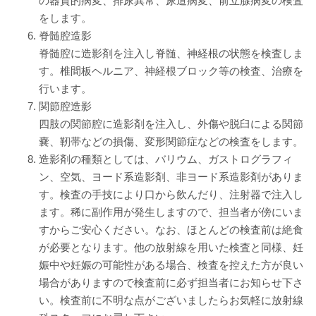
の器質的病変、排尿異常、尿道病変、前立腺病変の検査
ソーシャルメディア・ガイドライン
をします。
脊髄腔造影
施設
脊髄腔に造影剤を注入し脊髄、神経根の状態を検査しま
す。椎間板ヘルニア、神経根ブロック等の検査、治療を
院内サービス施設
行います。
関節腔造影
総合案内
四肢の関節腔に造影剤を注入し、外傷や脱臼による関節
嚢、靭帯などの損傷、変形関節症などの検査をします。
アクセス
造影剤の種類としては、バリウム、ガストログラフィ
ン、空気、ヨード系造影剤、非ヨード系造影剤がありま
す。検査の手技により口から飲んだり、注射器で注入し
院内案内図
ます。稀に副作用が発生しますので、担当者が傍にいま
すからご安心ください。なお、ほとんどの検査前は絶食
看護部
が必要となります。他の放射線を用いた検査と同様、妊
娠中や妊娠の可能性がある場合、検査を控えた方が良い
医事課
場合がありますので検査前に必ず担当者にお知らせ下さ
い。検査前に不明な点がございましたらお気軽に放射線
薬剤部