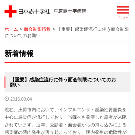
ホーム
>
面会制限情報
>
【重要】感染症流行に伴う面会制限
病院
についてのお願い
院長あいさつ
新着情報
基本理念
患者さまの権利
【重要】感染症流行に伴う面会制限についてのお
願い
病院の概要
2016.03.04
病院のあゆみ
現在、庄原市内において、インフルエンザ・感染性胃腸炎を
中心に感染症が流行しており、当院へも発症した患者が来院
病院の特徴
されています。近年、受診者・面会者からの持ち込みによる
感染症の院内発生が再々起こっており、院内発生の危険性が