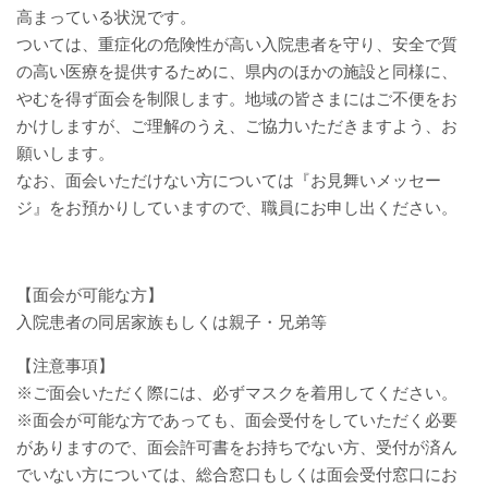
赤十字について
高まっている状況です。
ついては、重症化の危険性が高い入院患者を守り、安全で質
院内掲示
の高い医療を提供するために、県内のほかの施設と同様に、
やむを得ず面会を制限します。地域の皆さまにはご不便をお
経営指標（統計）
かけしますが、ご理解のうえ、ご協力いただきますよう、お
願いします。
カスタマーハラスメント基本方針
なお、面会いただけない方については『お見舞いメッセー
ジ』をお預かりしていますので、職員にお申し出ください。
職員研修会
病院機能評価
【面会が可能な方】
入院患者の同居家族もしくは親子・兄弟等
広報誌『そよ風』
【注意事項】
※ご面会いただく際には、必ずマスクを着用してください。
プライバシーポリシー
※面会が可能な方であっても、面会受付をしていただく必要
がありますので、面会許可書をお持ちでない方、受付が済ん
職員募集
でいない方については、総合窓口もしくは面会受付窓口にお