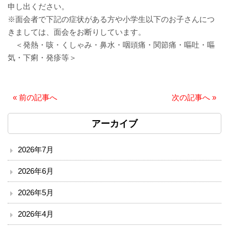
申し出ください。
ソーシャルメディア・ガイドライン
※面会者で下記の症状がある方や小学生以下のお子さんにつ
きましては、面会をお断りしています。
施設
＜発熱・咳・くしゃみ・鼻水・咽頭痛・関節痛・嘔吐・嘔
気・下痢・発疹等＞
院内サービス施設
総合案内
«
前の記事へ
次の記事へ
»
アクセス
アーカイブ
院内案内図
2026年7月
看護部
2026年6月
2026年5月
医事課
2026年4月
薬剤部