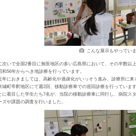
こんな展示もやってい
に次いで全国2番目に無医地区の多い広島県において、その半数以
昭和56年からへき地診療を行っています。
近年におきましては、高齢化や過疎化がいっそう進み、診療所に来
東城町帝釈地区にて週2回、移動診療車での巡回診療を行っていま
とに着目した学生たち7名が、当院の移動診療車に同行し、病院ス
ーズや課題の調査を行いました。