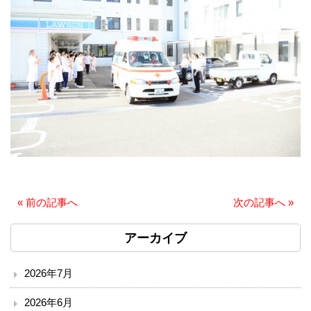
臨床検査部門
リハビリテーション
放射線科
栄養課
臨床工学技術課
訪問看護ステーション
«
前の記事へ
次の記事へ
»
医療安全推進室
アーカイブ
診療
2026年7月
2026年6月
外来のご案内