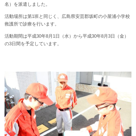
赤十字について
名）を派遣しました。
活動場所は第1班と同じく、広島県安芸郡坂町の小屋浦小学校
院内掲示
救護所で診療を行います。
経営指標（統計）
活動期間は平成30年8月1日（水）から平成30年8月3日（金）
の3日間を予定しています。
カスタマーハラスメント基本方針
職員研修会
病院機能評価
広報誌『そよ風』
プライバシーポリシー
職員募集