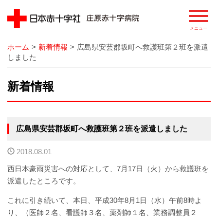
ホーム
>
新着情報
>
広島県安芸郡坂町へ救護班第２班を派遣
病院
しました
院長あいさつ
新着情報
基本理念
患者さまの権利
広島県安芸郡坂町へ救護班第２班を派遣しました
病院の概要
2018.08.01
西日本豪雨災害への対応として、7月17日（火）から救護班を
病院のあゆみ
派遣したところです。
病院の特徴
これに引き続いて、本日、平成30年8月1日（水）午前8時よ
り、（医師２名、看護師３名、薬剤師１名、業務調整員２