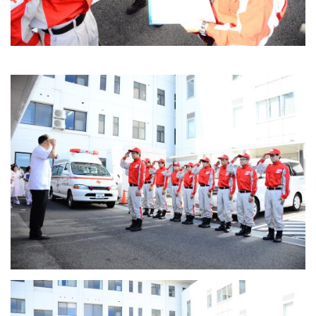
ソーシャルメディア・ガイドライン
施設
院内サービス施設
総合案内
アクセス
院内案内図
看護部
医事課
薬剤部