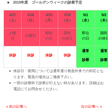
■ 2019年度 ゴールデンウィークの診察予定
赤十字について
4/27
院内掲示
4/28
4/29
4/30
5/1
5/2
（日）
（月）
（火）
（水）
（木
（土）
経営指標（統計）
土曜
昭和
国民
即位
国民
日曜日
日
の日
の休日
の日
の休
カスタマーハラスメント基本方針
通常
通常
職員研修会
休診
休診
休診
休診
診察
診察
病院機能評価
休診日・夜間については通常通り救急外来での対応とな
広報誌『そよ風』
ります。緊急の場合はご連絡下さい。
一部の診療科で診察が行えない科があります。詳細はお
プライバシーポリシー
電話にてお問合せください。
職員募集
«
前の記事へ
次の記事へ
»