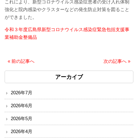
これにより、新型コロナウイルス感染症患者の受け入れ体制
赤十字について
強化と院内感染やクラスターなどの発生防止対策を図ること
ができました。
院内掲示
令和３年度広島県新型コロナウイルス感染症緊急包括支援事
経営指標（統計）
業補助金整備品
カスタマーハラスメント基本方針
«
前の記事へ
次の記事へ
»
職員研修会
アーカイブ
病院機能評価
2026年7月
広報誌『そよ風』
2026年6月
プライバシーポリシー
2026年5月
職員募集
2026年4月