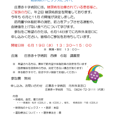
赤十字について
院内掲示
経営指標（統計）
カスタマーハラスメント基本方針
職員研修会
病院機能評価
広報誌『そよ風』
プライバシーポリシー
職員募集