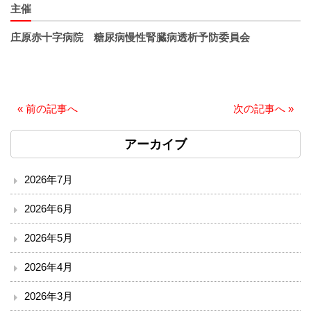
主催
臨床検査部門
庄原赤十字病院 糖尿病慢性腎臓病透析予防委員会
リハビリテーション
放射線科
«
前の記事へ
次の記事へ
»
栄養課
アーカイブ
臨床工学技術課
2026年7月
訪問看護ステーション
2026年6月
医療安全推進室
2026年5月
2026年4月
診療
2026年3月
外来のご案内