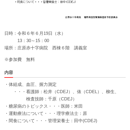
ソーシャルメディア・ガイドライン
施設
日時：令和６年６月19日（水）
院内サービス施設
13：30～15：00
場所：庄原赤十字病院 西棟６階 講義室
総合案内
※参加費 無料
アクセス
内容
院内案内図
・体組成、血圧、握力測定
・・・看護師：松井（CDEJ）、俵（CDEL）、柳生、
看護部
検査技師：千原（CDEJ）
・糖尿病のトピックス・・・医師：米田
医事課
・運動療法について・・・理学療法士：原
・間食について・・・管理栄養士：田中(CDEJ)
薬剤部