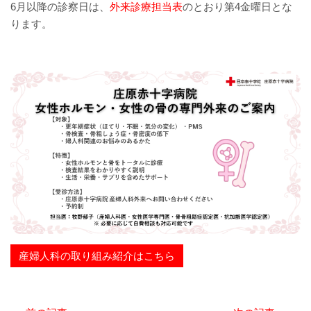
6月以降の診察日は、
外来診療担当表
のとおり第4金曜日とな
赤十字について
ります。
院内掲示
経営指標（統計）
カスタマーハラスメント基本方針
職員研修会
病院機能評価
広報誌『そよ風』
プライバシーポリシー
産婦人科の取り組み紹介はこちら
職員募集